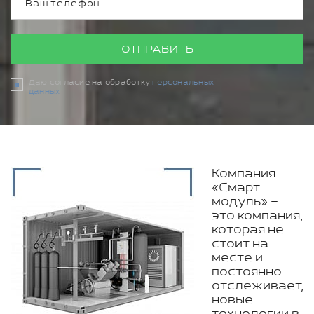
ОТПРАВИТЬ
Даю согласие на обработку
персональных
данных
Компания
«Смарт
модуль» –
это компания,
которая не
стоит на
месте и
постоянно
отслеживает,
новые