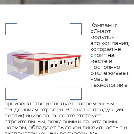
Компания
«Смарт
модуль» –
это компания,
которая не
стоит на
месте и
постоянно
отслеживает,
новые
технологии в
производстве и следует современным
тенденциям отрасли. Вся наша продукция
сертифицирована, соответствует
строительным, пожарным и санитарным
нормам, обладает высокой ликвидностью и
эксплуатационным ресурсом. Мы