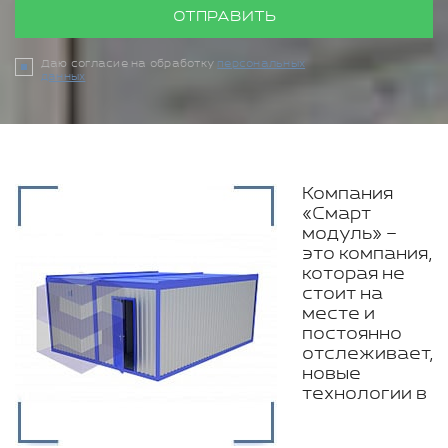
ОТПРАВИТЬ
Даю согласие на обработку
персональных
данных
Компания
«Смарт
модуль» –
это компания,
которая не
стоит на
месте и
постоянно
отслеживает,
новые
технологии в