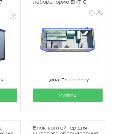
7
лабораторию БКТ-6
су
Цена: По запросу
Купить
д
Блок-контейнер для
БКТ-4
щитового оборудования