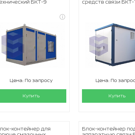
ехнический БКТ-9
средств связи БКТ-
Цена: По запросу
Цена: По запро
Купить
Купить
лок-контейнер для
Блок-контейнер по
орюче смазочных
аппаратную связи 