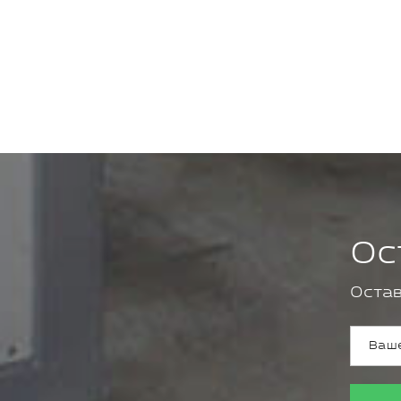
Ос
Остав