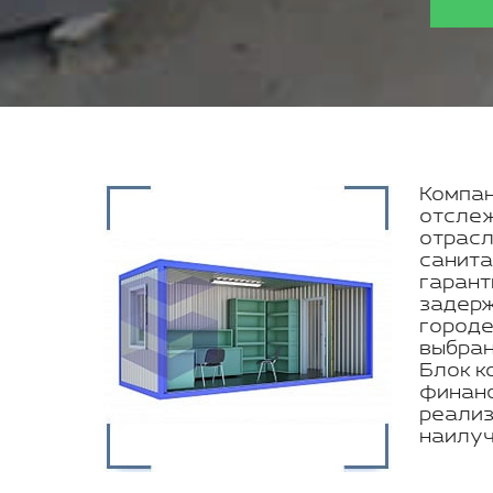
Компан
отслеж
отрасл
санита
гарант
задерж
городе
выбран
Блок к
финанс
реализ
наилуч