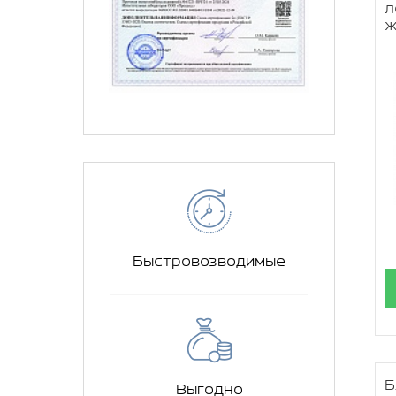
л
ж
Быстровозводимые
Б
Выгодно