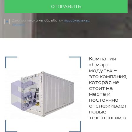
ОТПРАВИТЬ
Даю согласие на обработку
персональных
данных
Компания
«Смарт
модуль» –
это компания,
которая не
стоит на
месте и
постоянно
отслеживает,
новые
технологии в