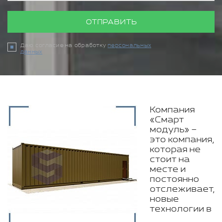
ОТПРАВИТЬ
Даю согласие на обработку
персональных
данных
Компания
«Смарт
модуль» –
это компания,
которая не
стоит на
месте и
постоянно
отслеживает,
новые
технологии в