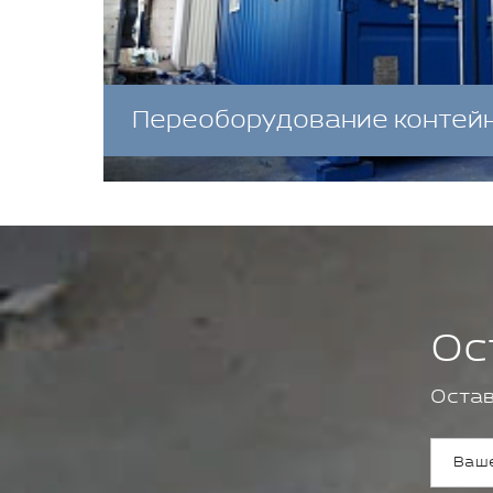
Переоборудование контей
Ос
Остав