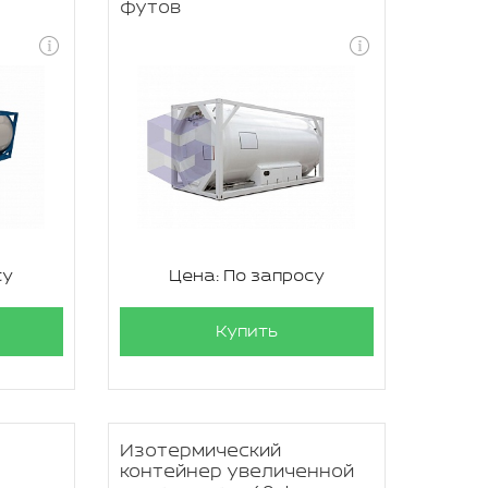
футов
су
Цена: По запросу
Купить
Изотермический
0
контейнер увеличенной