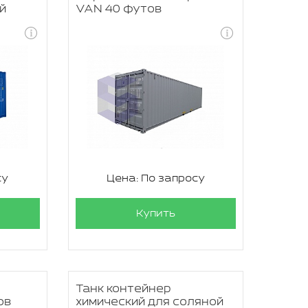
й
VAN 40 футов
су
Цена: По запросу
Купить
Танк контейнер
ов
химический для соляной