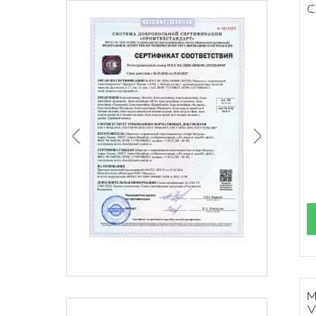
C
М
V