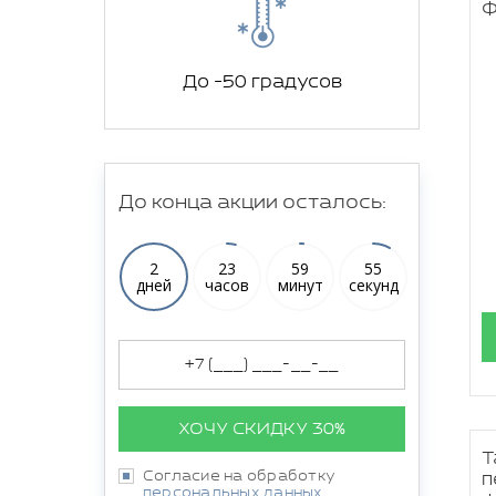
ф
До -50 градусов
До конца акции осталось:
2
23
59
54
дней
часов
минут
секунд
ХОЧУ СКИДКУ 30%
Т
Согласие на обработку
п
персональных данных