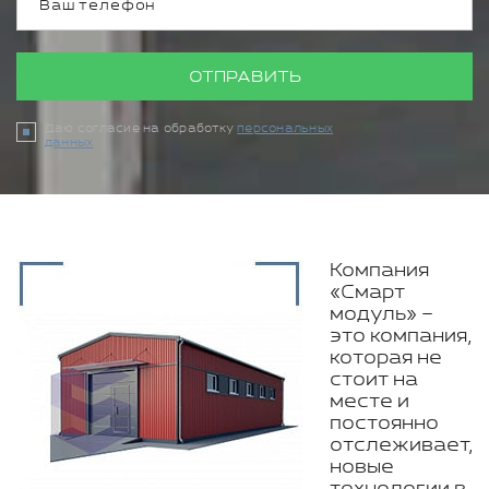
ОТПРАВИТЬ
Даю согласие на обработку
персональных
данных
Компания
«Смарт
модуль» –
это компания,
которая не
стоит на
месте и
постоянно
отслеживает,
новые