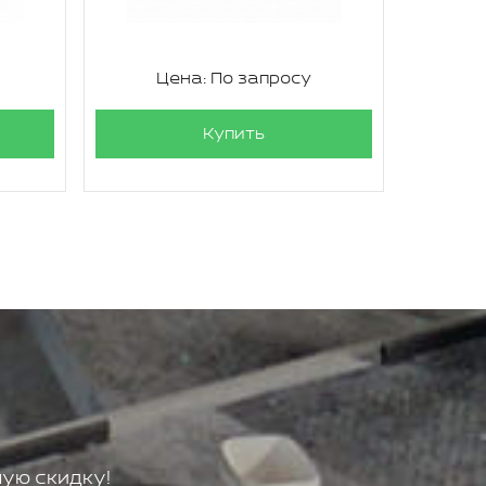
Цена: По запросу
Ц
Купить
ую скидку!