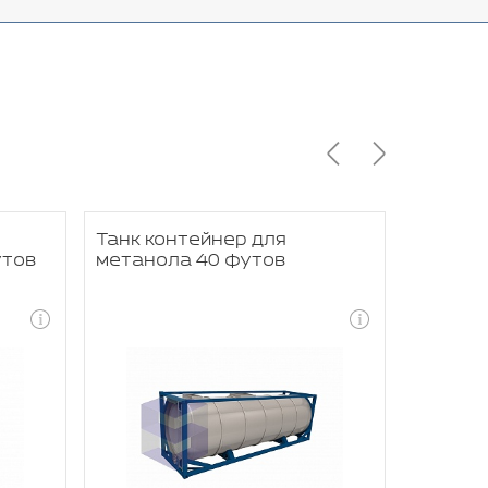
Танк контейнер для
Танк к
утов
метанола 40 футов
перево
футов