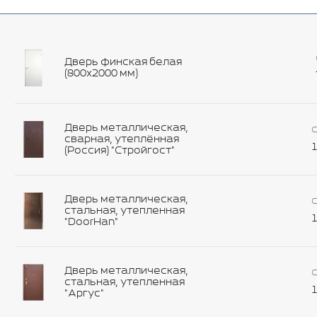
Дверь финская белая
(800х2000 мм)
Дверь металлическая,
С
сварная, утеплённая
1
(Россия) "Стройгост"
Дверь металлическая,
С
стальная, утепленная
1
"DoorHan"
Дверь металлическая,
С
стальная, утепленная
1
"Аргус"