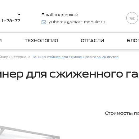
Email поддержка:
511-78-77
lyubercy@smart-module.ru
И
ТЕХНОЛОГИЯ
ОТРАСЛИ
БЛО
ейнер цистерна
Танк контейнер для сжиженного газа 20 футов
йнер для сжиженного га
Стоимость:
п