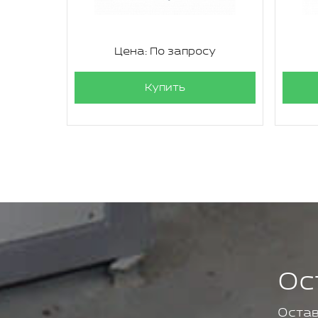
су
Цена: По запросу
Купить
Ос
Остав