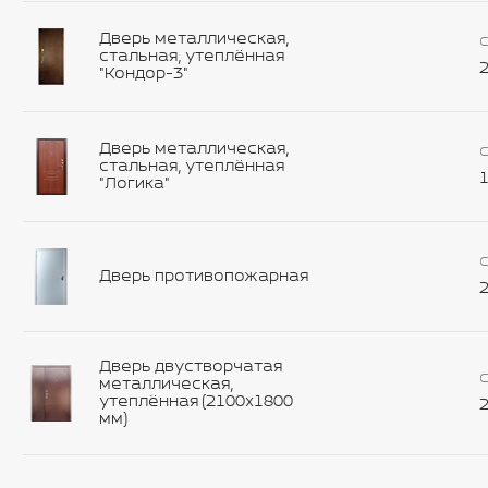
Дверь металлическая,
С
стальная, утеплённая
2
"Кондор-3"
Дверь металлическая,
С
стальная, утеплённая
1
"Логика"
С
Дверь противопожарная
2
Дверь двустворчатая
С
металлическая,
утеплённая (2100х1800
2
мм)