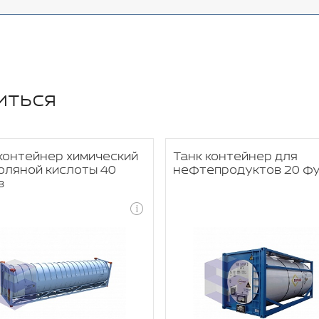
иться
контейнер химический
Танк контейнер для
оляной кислоты 40
нефтепродуктов 20 ф
в