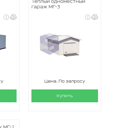
Теплый одноместный
гараж МГ-3
су
Цена: По запросу
Купить
ж МГ-1