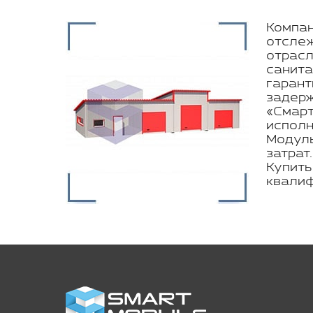
Компан
отслеж
отрасл
санита
гарант
задерж
«Смарт
исполн
Модуль
затрат
Купить
квалиф