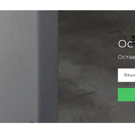
Ос
Остав