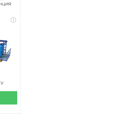
нция
су