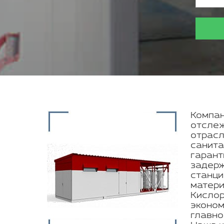
Компан
отслеж
отрасл
санита
гарант
задерж
станци
матери
Кислор
эконом
главно