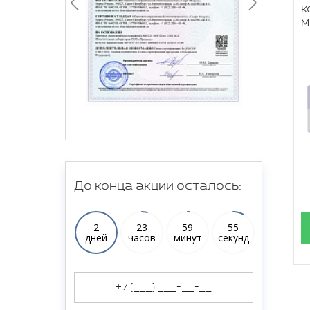
к
м
До конца акции осталось:
2
23
59
54
дней
часов
минут
секунд