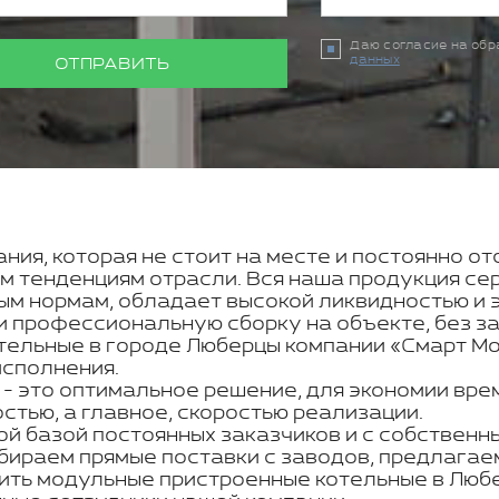
Даю согласие на об
данных
ОТПРАВИТЬ
ния, которая не стоит на месте и постоянно о
м тенденциям отрасли. Вся наша продукция се
ым нормам, обладает высокой ликвидностью и 
 профессиональную сборку на объекте, без за
тельные в городе Люберцы компании «Смарт Мо
исполнения.
 это оптимальное решение, для экономии врем
тью, а главное, скоростью реализации.
ой базой постоянных заказчиков и с собствен
бираем прямые поставки с заводов, предлагае
пить модульные пристроенные котельные в Люб