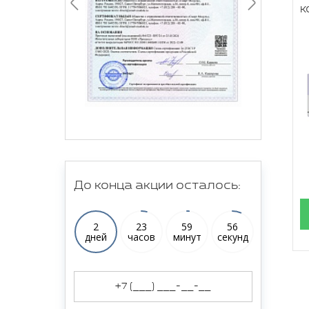
к
До конца акции осталось:
2
23
59
55
дней
часов
минут
секунд