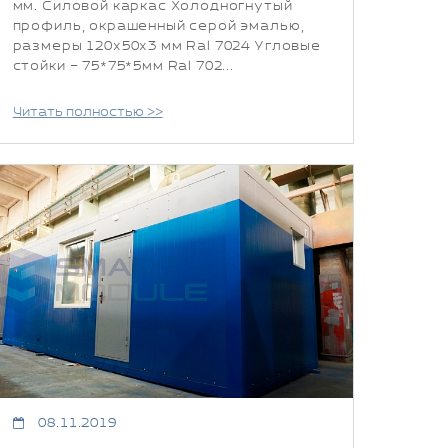
мм. Силовой каркас Холодногнутый
профиль, окрашенный серой эмалью,
размеры 120х50х3 мм Ral 7024 Угловые
стойки – 75*75*5мм Ral 702...
Читать полностью >>
08.11.2019