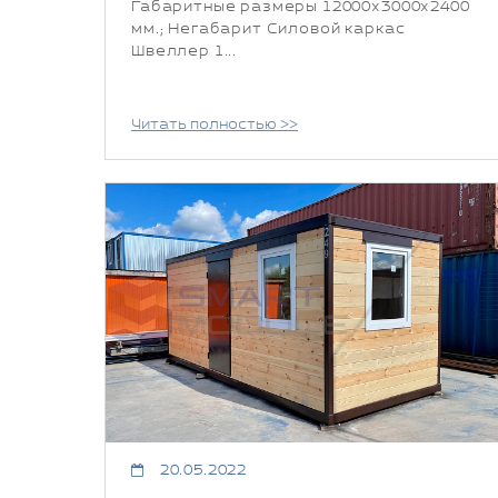
Габаритные размеры 12000х3000х2400
мм.; Негабарит Силовой каркас
Швеллер 1...
Читать полностью >>
20.05.2022