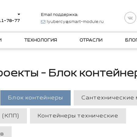
Email поддержка:
511-78-77
lyubercy@smart-module.ru
И
ТЕХНОЛОГИЯ
ОТРАСЛИ
БЛО
роекты - Блок контейне
Блок контейнеры
Сантехнические
 (КПП)
Контейнеры технические
ов