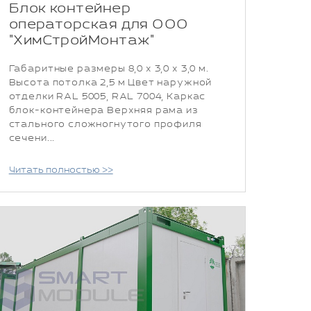
Блок контейнер
операторская для ООО
"ХимСтройМонтаж"
Габаритные размеры 8,0 х 3,0 х 3,0 м.
Высота потолка 2,5 м Цвет наружной
отделки RAL 5005, RAL 7004, Каркас
блок-контейнера Верхняя рама из
стального сложногнутого профиля
сечени...
Читать полностью >>