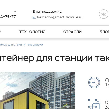
Email поддержка:
511-78-77
lyubercy@smart-module.ru
И
ТЕХНОЛОГИЯ
ОТРАСЛИ
БЛО
ейнер для станции таксопарка
нтейнер для станции та
С
1
О
3