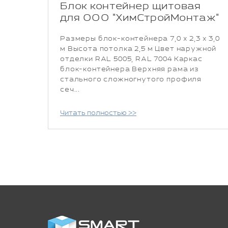
Блок контейнер щитовая
для ООО "ХимСтройМонтаж"
Размеры блок-контейнера 7,0 х 2,3 х 3,0
м Высота потолка 2,5 м Цвет наружной
отделки RAL 5005, RAL 7004 Каркас
блок-контейнера Верхняя рама из
стального сложногнутого профиля
сеч...
Читать полностью >>