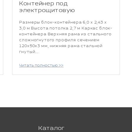
Контейнер под
электрощитовую
Размеры блок-контейнера 6,0 х 2,43 х
3,0 м Высота потолка 2,7 м Каркас блок-
контейнера Верхняя рама из стального
сложногнутого профиля сечением
120х50х3 мм, нижняя рама стальной
гнутый...
Читать полностью >>
Каталог