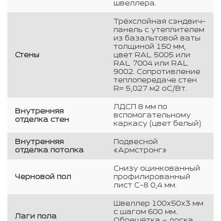
швеллера.
Трёхслойная сэндвич-
панель с утеплителем
из базальтовой ваты
толщиной 150 мм,
Стены
цвет RAL 5005 или
RAL 7004 или RAL
9002. Сопротивление
теплопередаче стен
R= 5,027 м2 оС/Вт.
ЛДСП 8 мм по
Внутренняя
вспомогательному
отделка стен
каркасу (цвет белый)
Внутренняя
Подвесной
отделка потолка
«Армстронг»
Снизу оцинкованный
Черновой пол
профилированный
лист С-8 0,4 мм.
Швеллер 100х50х3 мм
с шагом 600 мм.
Лаги пола
Обрешётка – доска