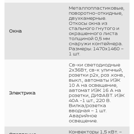
Металлопластиковые,
поворотно-откидные,
двухкамерные.
Откосы окна из
стального гнутого и
Окна
окрашенного листа
толщиной 0,5 мм
снаружи контейнера.
Размеры: 1470х1460 –
1 шт.
Св-ки светодиодные
2х36Вт, св-к уличный,
розетки р2х, роз .конв.,
выкл., автоматы ИЭК
10 А на освещение,
автомат ИЭК 16 А на
Электрика
розетки, ДИФАВТ. ИЭК
40А -1 шт., 220 В.
Вилка/розетка
вводная – 1 шт.
Аварийное
освещение.
Конвекторы 1,5 кВт. –