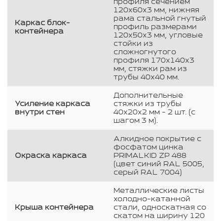
профиля сечением
120х60х3 мм, нижняя
рама стальной гнутый
Каркас блок-
профиль размерами
контейнера
120х50х3 мм, угловые
стойки из
сложногнутого
профиля 170х140х3
мм, стяжки рам из
трубы 40х40 мм.
Дополнительные
Усиление каркаса
стяжки из трубы
внутри стен
40х20х2 мм - 2 шт. (с
шагом 3 м).
Алкидное покрытие с
фосфатом цинка
Окраска каркаса
PRIMALKID ZP 488
(цвет синий RAL 5005,
серый RAL 7004)
Металлические листы
холодно-катанной
Крыша контейнера
стали, односкатная со
скатом на ширину 120