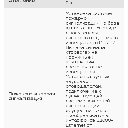
Отопление
2 шт.
Установка системы
пожарной
сигнализации на базе
КП типа НВП «Болид»
с получением
сигналов от датчиков
извещателей ИП 212 .
Выдача сигнала
«тревога» на
наружные и
внутренние
светозвуковые
извещатели.
Установка ручных
звуковых
оповещателей.
подключение к
Пожарно-охранная
существующей
сигнализация
системе пожарной
сигнализации
осуществить через
преобразователь
интерфейса С2000-
Ethernet от