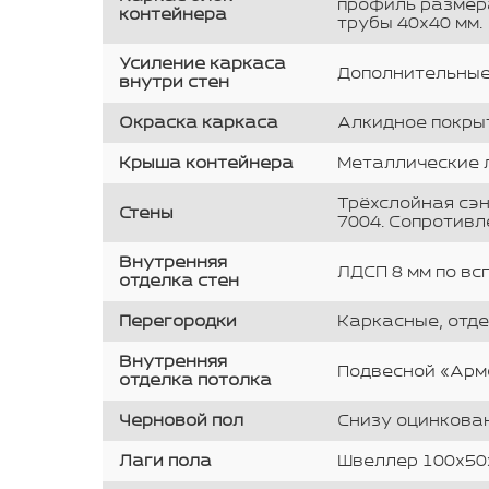
профиль размера
контейнера
трубы 40х40 мм.
Усиление каркаса
Дополнительные с
внутри стен
Окраска каркаса
Алкидное покрыт
Крыша контейнера
Металлические л
Трёхслойная сэн
Стены
7004. Сопротивл
Внутренняя
ЛДСП 8 мм по вс
отделка стен
Перегородки
Каркасные, отде
Внутренняя
Подвесной «Арм
отделка потолка
Черновой пол
Снизу оцинкован
Лаги пола
Швеллер 100х50х