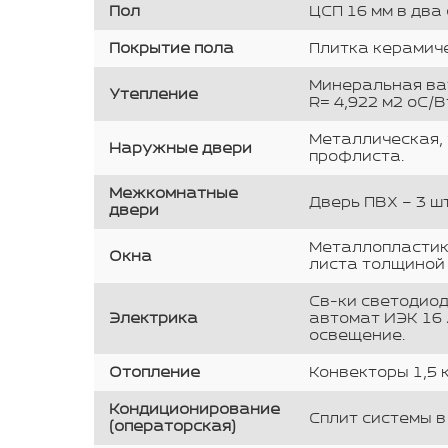
Пол
ЦСП 16 мм в два
Покрытие пола
Плитка керамич
Минеральная ват
Утепление
R= 4,922 м2 оС/В
Металлическая, 
Наружные двери
профлиста.
Межкомнатные
Дверь ПВХ – 3 шт
двери
Металлопластико
Окна
листа толщиной 
Св-ки светодиодн
Электрика
автомат ИЭК 16 
освещение.
Отопление
Конвекторы 1,5 кВ
Кондиционирование
Сплит системы в
(операторская)