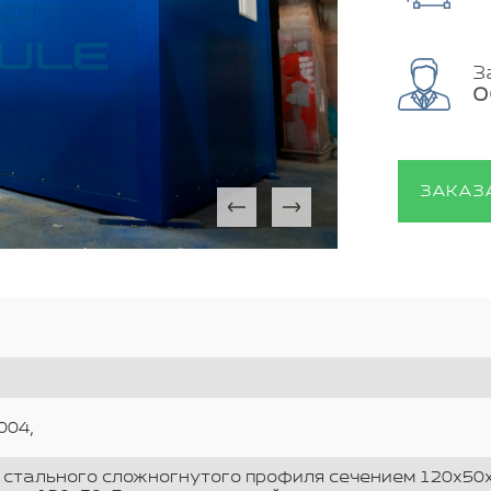
З
О
ЗАКАЗ
004,
 стального сложногнутого профиля сечением 120х50х