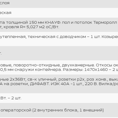
 слоя
еская
а толщиной 150 мм КНАУФ: пол и потолок Терморолл 
т, кровля R= 5,027 м2 оС/Вт.
утепленная, техническая с доводчиком – 1 шт. Козыр
.
вые, поворотно-откидные, двухкамерные. Откосы ок
0,5 мм снаружи контейнера. Размеры: 1470х1460 – 2 шт
ые 2х36Вт, св-к уличный, розетки р2х, роз .конв., вы
А на розетки, ДИФАВТ. ИЭК 40А -1 шт., 220 В. Вилка/р
т. – 2 шт.
 операторской (2 внутренних блока, 1 внешний)