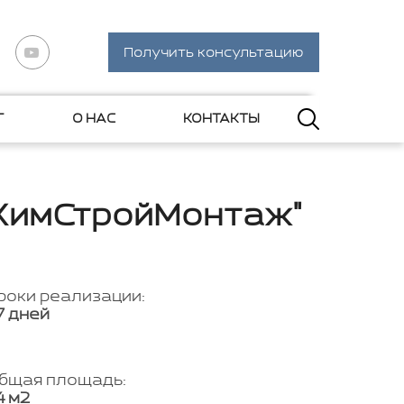
Получить консультацию
Г
О НАС
КОНТАКТЫ
"ХимСтройМонтаж"
роки реализации:
7 дней
бщая площадь:
4 м2