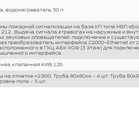
а, водонагреватель 30 л.
мы пожарной сигнализации на базе КП типа НВП «Бол
212 . Выдача сигнала «тревога» на наружные и вну
ых звуковых оповещателей. подключение к существу
ез преобразователь интерфейса С2000-Ethernet от 
расположенного в ГКЦ АБК КОФ (3 Этаж) для подключ
мышленного интерфейса.
ная; клапанная КИВ 125.
 на отметке +2.500. Труба 80х80х4 – 4 шт. Труба 50х5
ровне пола – 3 шт.