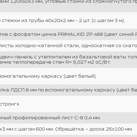
ми 120х50х3 мм, угловые стойки из сложногнутого п
тяжки из трубы 40х20х2 мм - 2 шт. (с шагом 3 м).
ие с фосфатом цинка PRIMALKID ZP 488 (цвет синий 
исты холодно-катанной стали, односкатная со скато
двич-панель с утеплителем из базальтовой ваты тол
ение теплопередаче стен R= 5,027 м2 оС/Вт.
помогательному каркасу (цвет белый)
лка ЛДСП 8 мм по вспомогательному каркасу (цвет б
стронг»
ный профилированный лист С-8 0,4 мм.
3 мм с шагом 600 мм. Обрешётка – доска 25х100 мм.