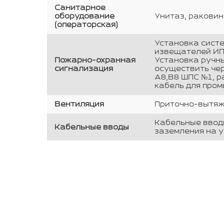
Санитарное
оборудование
Унитаз, раковин
(операторская)
Установка систе
извещателей ИП 
Пожарно-охранная
Установка ручн
сигнализация
осуществить чер
А8,В8 ШПС №1, 
кабель для про
Вентиляция
Приточно-вытяж
Кабельные вводы
Кабельные вводы
заземления на у