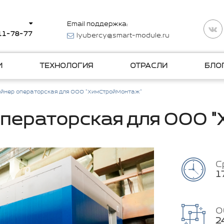
Email поддержка:
511-78-77
lyubercy@smart-module.ru
И
ТЕХНОЛОГИЯ
ОТРАСЛИ
БЛО
ейнер операторская для ООО "ХимСтройМонтаж"
операторская для ООО 
С
1
О
2