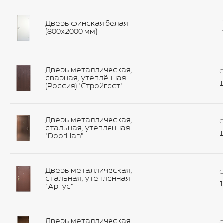
Дверь финская белая
(800х2000 мм)
Дверь металлическая,
С
сварная, утеплённая
1
(Россия) "Стройгост"
Дверь металлическая,
С
стальная, утепленная
1
"DoorHan"
Дверь металлическая,
С
стальная, утепленная
1
"Аргус"
Дверь металлическая,
С