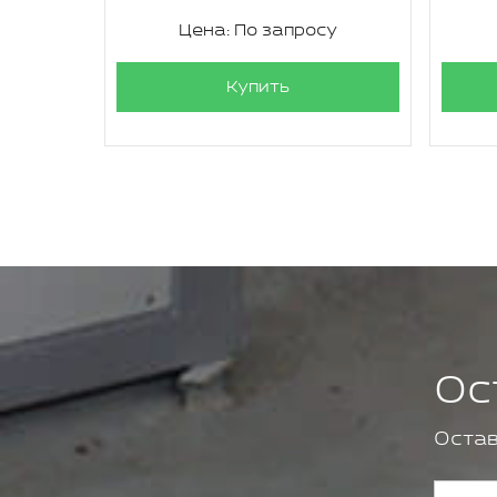
су
Цена: По запросу
Купить
Ос
Остав