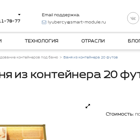
Email поддержка:
511-78-77
lyubercy@smart-module.ru
И
ТЕХНОЛОГИЯ
ОТРАСЛИ
БЛО
дование контейнеров под баню
Баня из контейнера 20 футов
ня из контейнера 20 фу
Стоимость:
п