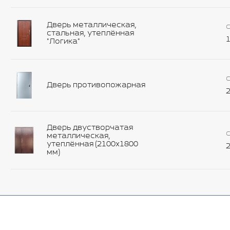
Дверь металлическая,
С
стальная, утеплённая
1
"Логика"
С
Дверь противопожарная
2
Дверь двустворчатая
С
металлическая,
утеплённая (2100х1800
2
мм)