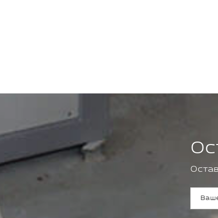
Ос
Остав