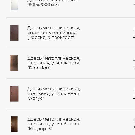
Дверь финская белая
(800х2000 мм)
Дверь металлическая,
С
сварная, утеплённая
1
(Россия) "Стройгост"
Дверь металлическая,
С
стальная, утепленная
1
"DoorHan"
Дверь металлическая,
С
стальная, утепленная
1
"Аргус"
Дверь металлическая,
С
стальная, утеплённая
2
"Кондор-3"