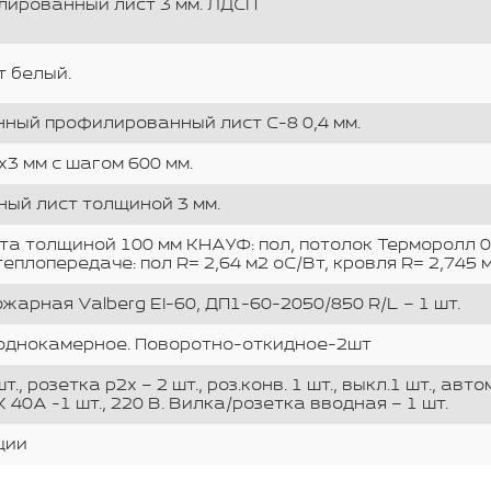
лированный лист 3 мм. ЛДСП
т белый.
ный профилированный лист С-8 0,4 мм.
3 мм с шагом 600 мм.
ый лист толщиной 3 мм.
а толщиной 100 мм КНАУФ: пол, потолок Терморолл 0
плопередаче: пол R= 2,64 м2 оС/Вт, кровля R= 2,745 м
жарная Valberg EI-60, ДП1-60-2050/850 R/L – 1 шт.
м, однокамерное. Поворотно-откидное-2шт
т., розетка р2х – 2 шт., роз.конв. 1 шт., выкл.1 шт., а
 40А -1 шт., 220 В. Вилка/розетка вводная – 1 шт.
ции