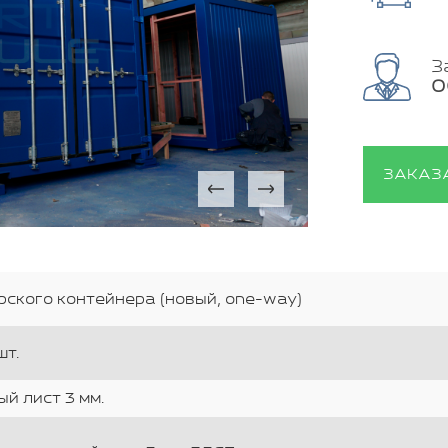
З
О
ЗАКАЗ
ского контейнера (новый, one-way)
шт.
й лист 3 мм.