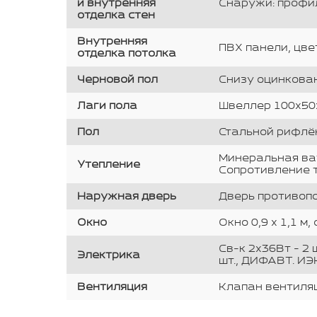
и внутренняя
Снаружи: профи
отделка стен
Внутренняя
ПВХ панели, цве
отделка потолка
Черновой пол
Снизу оцинкован
Лаги пола
Швеллер 100х50х
Пол
Стальной рифлён
Минеральная ват
Утепление
Сопротивление те
Наружная дверь
Дверь противопо
Окно
Окно 0,9 х 1,1 
Св-к 2х36Вт - 2 ш
Электрика
шт., ДИФАВТ. ИЭК
Вентиляция
Клапан вентиля