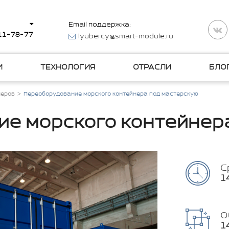
Email поддержка:
511-78-77
lyubercy@smart-module.ru
И
ТЕХНОЛОГИЯ
ОТРАСЛИ
БЛО
неров
Переоборудование морского контейнера под мастерскую
е морского контейнер
С
1
О
1