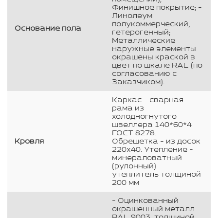
Финишное покрытие; -
Линолеум
полукоммерческий,
Основание пола
гетерогенный;
Металлические
наружные элементы
окрашены краской в
цвет по шкале RAL (по
согласованию с
Заказчиком).
Каркас - сварная
рама из
холодногнутого
швеллера 140*60*4
ГОСТ 8278.
Кровля
Обрешетка - из досок
220х40. Утепление -
минераловатный
(рулонный)
утеплитель толщиной
200 мм
- Оцинкованный
окрашенный металл
RAL 9003, толщиной