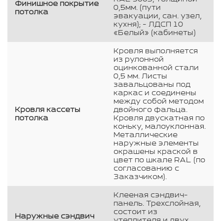
Финишное покрытие
0,5мм. (пути
потолка
эвакуации, сан. узел,
кухня); - ЛДСП 10
«Белый» (кабинеты)
Кровля выполняется
из рулонной
оцинкованной стали
0,5 мм. Листы
завальцованы под
каркас и соединены
между собой методом
Кровля кассеты
двойного фальца.
потолка
Кровля двускатная по
коньку, малоуклонная.
Металлические
наружные элементы
окрашены краской в
цвет по шкале RAL (по
согласованию с
Заказчиком).
Клееная сэндвич-
панель. Трехслойная,
состоит из
Наружные сэндвич
утеплителя и двух