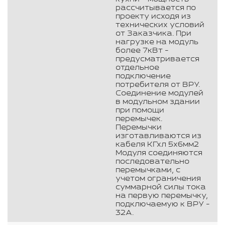
рассчитывается по
проекту исходя из
технических условий
от Заказчика. При
нагрузке на модуль
более 7кВт -
предусматривается
отдельное
подключение
потребителя от ВРУ.
Соединение модулей
в модульном здании
при помощи
перемычек.
Перемычки
изготавливаются из
кабеля КГхл 5х6мм2
Модуля соединяются
последовательно
перемычками, с
учетом ограничения
суммарной силы тока
на первую перемычку,
подключаемую к ВРУ -
32А.