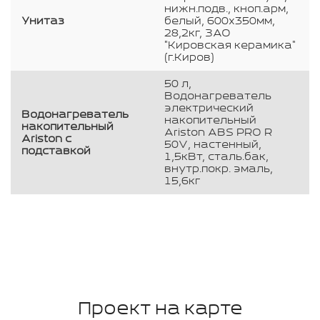
нижн.подв., кноп.арм,
Унитаз
белый, 600х350мм,
28,2кг, ЗАО
"Кировская керамика"
(г.Киров)
50 л,
Водонагреватель
электрический
Водонагреватель
накопительный
накопительный
Ariston ABS PRO R
Ariston с
50V, настенный,
подставкой
1,5кВт, сталь.бак,
внутр.покр. эмаль,
15,6кг
Проект на карте