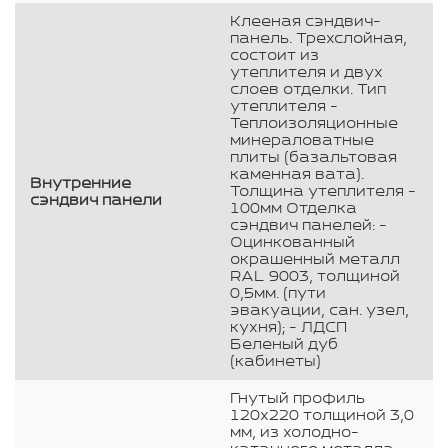
Клееная сэндвич-
панель. Трехслойная,
состоит из
утеплителя и двух
слоев отделки. Тип
утеплителя -
Теплоизоляционные
минераловатные
плиты (базальтовая
каменная вата).
Внутренние
Толщина утеплителя -
сэндвич панели
100мм Отделка
сэндвич панелей: -
Оцинкованный
окрашенный металл
RAL 9003, толщиной
0,5мм. (пути
эвакуации, сан. узел,
кухня); - ЛДСП
Беленый дуб
(кабинеты)
Гнутый профиль
120х220 толщиной 3,0
мм, из холодно-