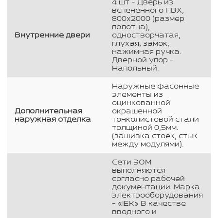
4 шт - Дверь из
вспененного ПВХ,
800х2000 (размер
полотна),
Внутренние двери
одностворчатая,
глухая, замок,
нажимная ручка.
Дверной упор -
Напольный.
Наружные фасонные
элементы из
оцинкованной
Дополнительная
окрашенной
наружная отделка
тонколистовой стали
толщиной 0,5мм.
(зашивка стоек, стык
между модулями).
Сети ЭОМ
выполняются
согласно рабочей
документации. Марка
электрооборудования
- «IEK» В качестве
вводного и