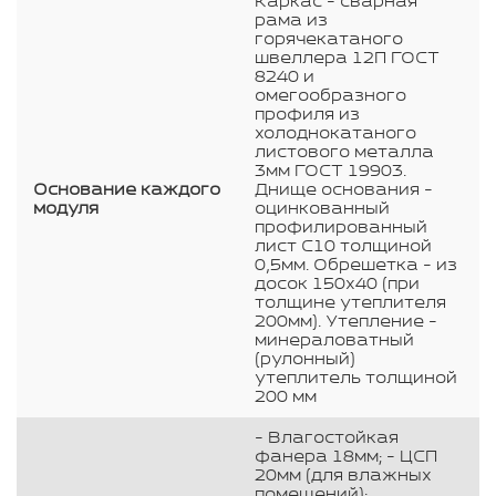
Каркас - сварная
рама из
горячекатаного
швеллера 12П ГОСТ
8240 и
омегообразного
профиля из
холоднокатаного
листового металла
3мм ГОСТ 19903.
Основание каждого
Днище основания -
модуля
оцинкованный
профилированный
лист С10 толщиной
0,5мм. Обрешетка - из
досок 150х40 (при
толщине утеплителя
200мм). Утепление -
минераловатный
(рулонный)
утеплитель толщиной
200 мм
- Влагостойкая
фанера 18мм; - ЦСП
20мм (для влажных
помещений);