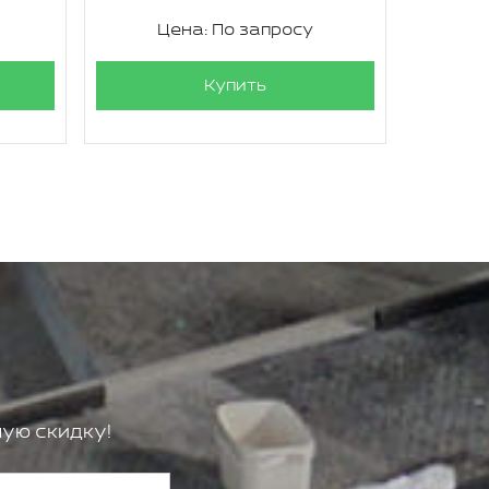
Цена: По запросу
Ц
Купить
ую скидку!