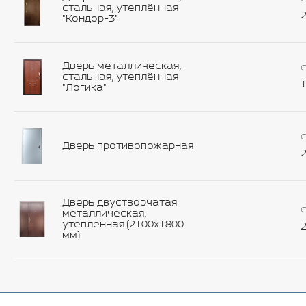
стальная, утеплённая
2
"Кондор-3"
Дверь металлическая,
С
стальная, утеплённая
1
"Логика"
С
Дверь противопожарная
2
Дверь двустворчатая
С
металлическая,
утеплённая (2100х1800
2
мм)