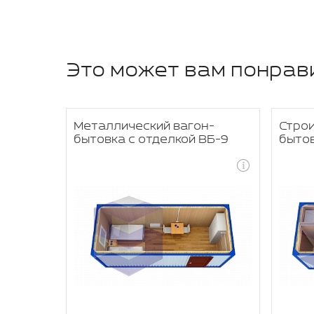
Это может вам понрав
я
Металлический вагон-
Стро
бытовка с отделкой ВБ-9
быто