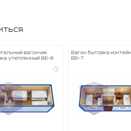
иться
ительный вагончик
Вагон бытовка контей
вка утепленный ВБ-8
ВБ-7