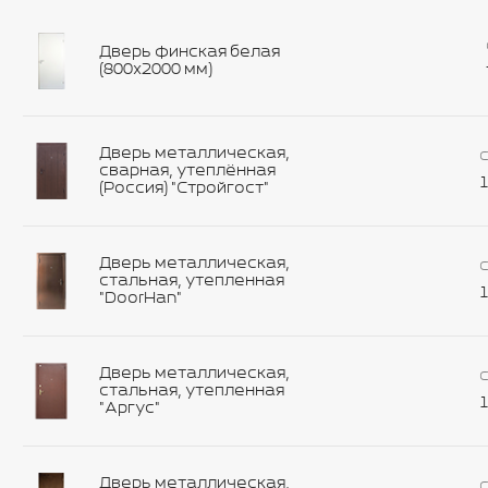
Дверь финская белая
(800х2000 мм)
Дверь металлическая,
С
сварная, утеплённая
1
(Россия) "Стройгост"
Дверь металлическая,
С
стальная, утепленная
1
"DoorHan"
Дверь металлическая,
С
стальная, утепленная
1
"Аргус"
Дверь металлическая,
С