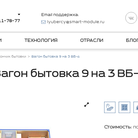
Email поддержка:
511-78-77
lyubercy@smart-module.ru
И
ТЕХНОЛОГИЯ
ОТРАСЛИ
БЛО
ончик бытовки
Вагон бытовка 9 на 3 ВБ-4
агон бытовка 9 на 3 ВБ
Стоимость:
п