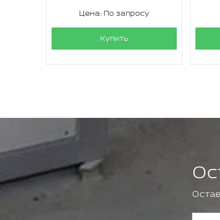
су
Цена: По запросу
Купить
Ос
Остав