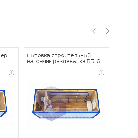
нер
Бытовка строительный
Вагон 
вагончик раздевалка ВБ-6
одежды