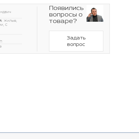
Появились
эндвич
вопросы о
товаре?
:
Жилые,
и, С
Задать
П
вопрос
е