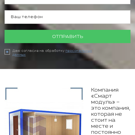
ОТПРАВИТЬ
Даю согласие на обработку
персональных
данных
Компания
«Смарт
модуль» –
это компания,
которая не
стоит на
месте и
постоянно